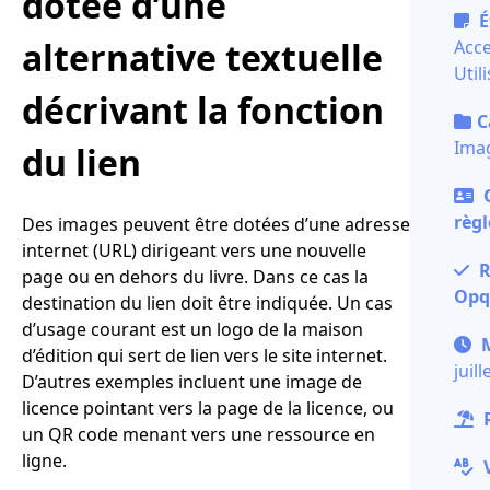
dotée d’une
É
alternative textuelle
Acce
Utili
décrivant la fonction
C
Ima
du lien
O
règl
Des images peuvent être dotées d’une adresse
internet (URL) dirigeant vers une nouvelle
R
page ou en dehors du livre. Dans ce cas la
Opq
destination du lien doit être indiquée. Un cas
d’usage courant est un logo de la maison
M
d’édition qui sert de lien vers le site internet.
juil
D’autres exemples incluent une image de
licence pointant vers la page de la licence, ou
R
un QR code menant vers une ressource en
ligne.
V