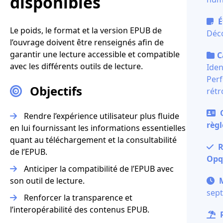
disponibles
É
Le poids, le format et la version EPUB de
Déco
l’ouvrage doivent être renseignés afin de
garantir une lecture accessible et compatible
C
avec les différents outils de lecture.
Iden
Per
Objectifs
rétr
O
Rendre l’expérience utilisateur plus fluide
règl
en lui fournissant les informations essentielles
quant au téléchargement et la consultabilité
R
de l’EPUB.
Opq
Anticiper la compatibilité de l’EPUB avec
son outil de lecture.
M
sep
Renforcer la transparence et
l’interopérabilité des contenus EPUB.
R