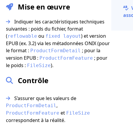
Mise en œuvre
V
asso
Indiquer les caractéristiques techniques
suivantes : poids du fichier, format
(
ou
) et version
reflowable
fixed layout
EPUB (ex. 3.2) via les métadonnées ONIX (pour
le format :
; pour la
ProductFormDetail
version EPUB :
; pour
ProductFormFeature
le poids :
).
FileSize
Contrôle
S’assurer que les valeurs de
,
ProductFormDetail
et
ProductFormFeature
FileSize
correspondent à la réalité.